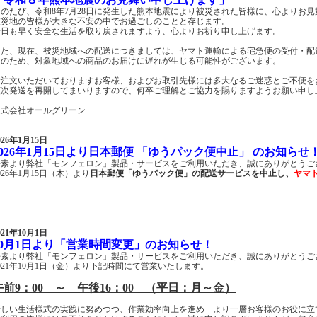
このたび、令和8年7月28日に発生した熊本地震により被災された皆様に、心よりお
被災地の皆様が大きな不安の中でお過ごしのことと存じます。
一日も早く安全な生活を取り戻されますよう、心よりお祈り申し上げます。
また、現在、被災地域への配送につきましては、ヤマト運輸による宅急便の受付・配
そのため、対象地域への商品のお届けに遅れが生じる可能性がございます。
ご注文いただいておりますお客様、およびお取引先様には多大なるご迷惑とご不便を
順次発送を再開してまいりますので、何卒ご理解とご協力を賜りますようお願い申し
株式会社オールグリーン
026年1月15日
2026年1月15日より日本郵便 「ゆうパック便中止」 のお知らせ
平素より弊社「モンフェロン」製品・サービスをご利用いただき、誠にありがとうご
026年1月15日（木）より
日本郵便「ゆうパック便」の配送サービスを中止し、
ヤマ
021年10月1日
10月1日より「営業時間変更」のお知らせ！
平素より弊社「モンフェロン」製品・サービスをご利用いただき、誠にありがとうご
021年10月1日（金）より下記時間にて営業いたします。
午前9：00 ～ 午後16：00 （平日：月～金）
新しい生活様式の実践に努めつつ、作業効率向上を進め より一層お客様のお役に