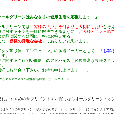
オールグリーンはみなさまの健康生活を応援します！」
ールグリーンでは、
皆様の「声」を何よりも大切にしたい
と考
康に対する不安を一緒に解決できるように、
お客様と二人三脚
康食品に関する疑問に丁寧にお答えする。
んな「
皆様の身近な会社
」でありたいと思います。
イタケ菌糸体「モンフェロン」の製造メーカーとして、「
お客
ます。
品に関するご質問や健康上のアドバイスも経験豊富な専任スタ
す。
気軽にお問合せ下さい。お待ち申し上げます。。。
タケ菌糸体エキスの健康食品通販 オールグリーン
活におすすめのサプリメントをお探しならオールグリーン・オ
にはキノコのサプリメントがおすすめです。オールグリーン・オンラインストアで