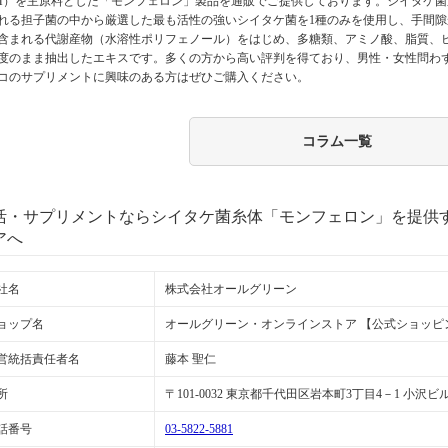
M）を主原料とした「モンフェロン」製品を通販でご提供しております。シイタケ菌
れる担子菌の中から厳選した最も活性の強いシイタケ菌を1種のみを使用し、手間
含まれる代謝産物（水溶性ポリフェノール）をはじめ、多糖類、アミノ酸、脂質、
度のまま抽出したエキスです。多くの方から高い評判を得ており、男性・女性問わ
コのサプリメントに興味のある方はぜひご購入ください。
コラム一覧
活・サプリメントならシイタケ菌糸体「モンフェロン」を提供
アへ
社名
株式会社オールグリーン
ョップ名
オールグリーン・オンラインストア 【公式ショッピ
営統括責任者名
藤本 聖仁
所
〒101-0032 東京都千代田区岩本町3丁目4－1 小沢ビ
話番号
03-5822-5881