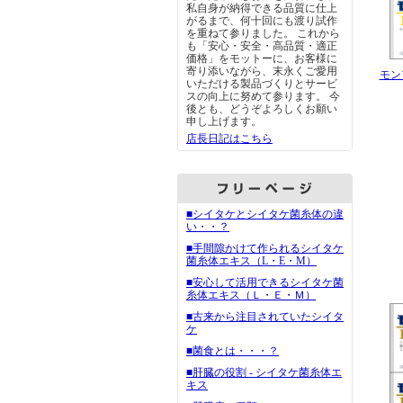
私自身が納得できる品質に仕上
がるまで、何十回にも渡り試作
を重ねて参りました。 これから
も「安心・安全・高品質・適正
価格」をモットーに、お客様に
寄り添いながら、末永くご愛用
モン
いただける製品づくりとサービ
スの向上に努めて参ります。 今
後とも、どうぞよろしくお願い
申し上げます。
店長日記はこちら
■シイタケとシイタケ菌糸体の違
い・・？
■手間隙かけて作られるシイタケ
菌糸体エキス（L・E・M）
■安心して活用できるシイタケ菌
糸体エキス（Ｌ・Ｅ・Ｍ）
■古来から注目されていたシイタ
ケ
■菌食とは・・・？
■肝臓の役割 - シイタケ菌糸体エ
キス