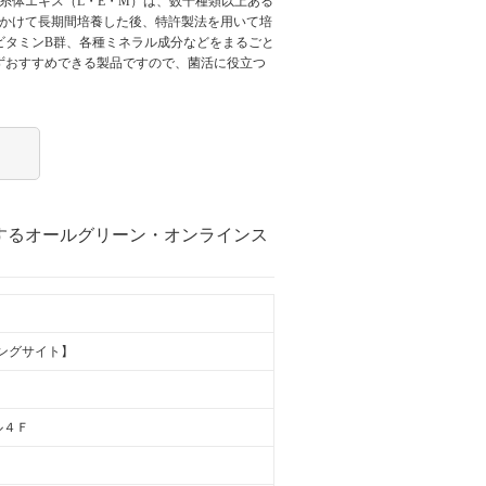
糸体エキス（L・E・M）は、数千種類以上ある
隙かけて長期間培養した後、特許製法を用いて培
ビタミンB群、各種ミネラル成分などをまるごと
ずおすすめできる製品ですので、菌活に役立つ
するオールグリーン・オンラインス
ングサイト】
ル４Ｆ