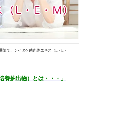
通販で、シイタケ菌糸体エキス（L・E・
培養抽出物）とは・・・」