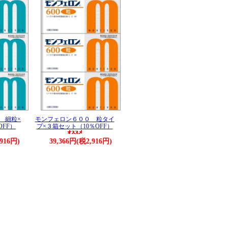
 細粒×
モンフェロン６００ 粒タイ
OFF）
プ×３箱セット（10％OFF）
,916円)
39,366円(税2,916円)