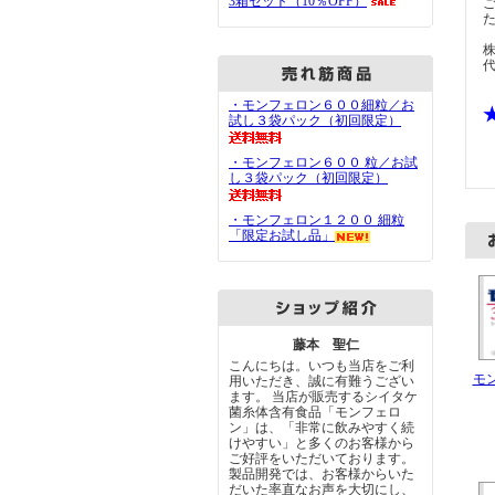
3箱セット（10％OFF）
・モンフェロン６００細粒／お
試し３袋パック（初回限定）
・モンフェロン６００ 粒／お試
し３袋パック（初回限定）
・モンフェロン１２００ 細粒
「限定お試し品」
藤本 聖仁
こんにちは。いつも当店をご利
モ
用いただき、誠に有難うござい
ます。 当店が販売するシイタケ
菌糸体含有食品「モンフェロ
ン」は、「非常に飲みやすく続
けやすい」と多くのお客様から
ご好評をいただいております。
製品開発では、お客様からいた
だいた率直なお声を大切にし、