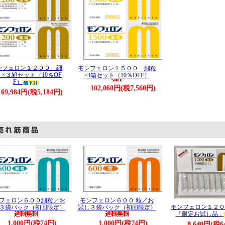
ンフェロン１２００ 細
モンフェロン１５００ 細粒
 ×３箱セット（10％OF
×3箱セット（10％OFF）
F）
102,060円(税7,560円)
69,984円(税5,184円)
フェロン６００細粒／お
モンフェロン６００ 粒／お
モンフェロン１２０
３袋パック（初回限定）
試し３袋パック（初回限定）
「限定お試し品」
1,000円(税74円)
1,000円(税74円)
8,640円(税6