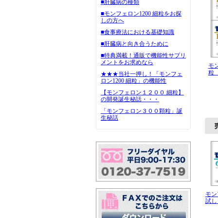
■肝臓病の種類
■モンフェロン1200 細粒をお探
しの方へ
■食事療法における基礎知識
■肝臓病と向き合うために
■特典満載！通販で機能性サプリ
メントをお求めなら
モ
粒
★★★当社一押し！「モンフェ
ロン1200 細粒」の機能性
【モンフェロン１２００ 細粒】
の開発誕生秘話・・・
「モンフェロン３００顆粒」誕
生秘話
モン
試し