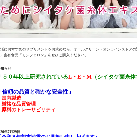
菌活におすすめのサプリメントをお求めなら、オールグリーン・オンラインストアの
M）含有食品「モンフェロン」をぜひご購入ください。
お知らせ
「５０年以上研究されている
L・E・M
（シイタケ菌糸体
「信頼の品質と確かな安全性」
・国内製造
・厳格な品質管理
・原料のトレーサビリティ
026年7月29日
「令和８年熊本地震のお見舞い申し上げます」