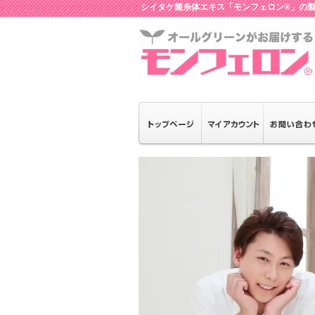
シイタケ菌糸体エキス「モンフェロン®」の製