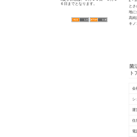
E・
６日までとなります。
とさ
地に
高純
キノ
菌
ト
会
シ
運
住
電