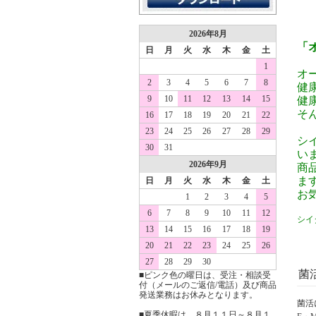
2026年8月
「
日
月
火
水
木
金
土
1
オ
2
3
4
5
6
7
8
健
9
10
11
12
13
14
15
健
そ
16
17
18
19
20
21
22
23
24
25
26
27
28
29
シ
30
31
い
2026年9月
商
ま
日
月
火
水
木
金
土
お
1
2
3
4
5
6
7
8
9
10
11
12
シイ
13
14
15
16
17
18
19
20
21
22
23
24
25
26
27
28
29
30
菌
■ピンク色の曜日は、受注・相談受
付（メールのご返信/電話）及び商品
発送業務はお休みとなります。
菌活
■夏季休暇は、８月１１日～８月１