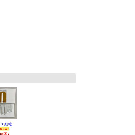
０ 細粒
40円)