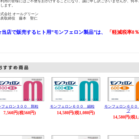
ご利用の皆様にはご不便をおかけすることになり、誠に申し訳ございませんが、何卒
たします。
株式会社 オールグリーン
代表取締役 藤本 聖仁
★当店で販売するヒト用”モンフェロン製品”は、
「軽減税率8
ンフェロン３００ 顆粒
モンフェロン６００ 細粒
モンフェロン６００
プ
7,560円(税560円)
14,580円(税1,080円)
14,580円(税1