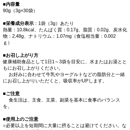
■内容量
90g（3g×30袋）
■栄養成分表示
：1袋（3g）あたり
熱量：10.8kcal、たんぱく質：0.17g、脂質：0.02g、炭水化
物：2.48g、ナトリウム：1.07mg（食塩相当量：0.002
ｇ）
■お召し上がり方
健康補助食品として1日1～3袋を目安に、水またはお湯とと
もにお召し上がりください。
お好みに合わせて牛乳やヨーグルトなどの脂肪分と一緒
にお召し上がりいただくと、吸収率がUPします。
■ご注意
食生活は、主食、主菜、副菜を基本に食事のバランス
を。
■使用上のご注意
○必要以上を短期間に大量に摂ることは避けてください。な