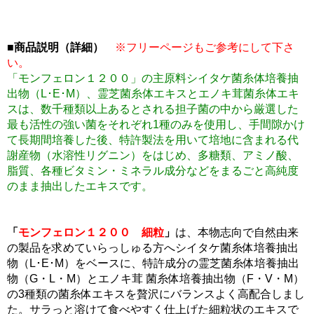
■商品説明（詳細）
※フリーページもご参考にして下さ
い。
「モンフェロン１２００」の主原料シイタケ菌糸体培養抽
出物（L･E･M）、霊芝菌糸体エキスとエノキ茸菌糸体エキ
スは、数千種類以上あるとされる担子菌の中から厳選した
最も活性の強い菌をそれぞれ1種のみを使用し、手間隙かけ
て長期間培養した後、特許製法を用いて培地に含まれる代
謝産物（水溶性リグニン）をはじめ、多糖類、アミノ酸、
脂質、各種ビタミン・ミネラル成分などをまるごと高純度
のまま抽出したエキスです。
「
モンフェロン１２００ 細粒
」
は、本物志向で自然由来
の製品を求めていらっしゅる方へシイタケ菌糸体培養抽出
物（L･E･M）をベースに、特許成分の霊芝菌糸体培養抽出
物（G・L・M）とエノキ茸 菌糸体培養抽出物（F・V・M）
の3種類の菌糸体エキスを贅沢にバランスよく高配合しまし
た。サラっと溶けて食べやすく仕上げた細粒状のエキスで