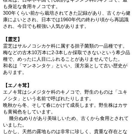
も身近な食用キノコです。
300年くらい前から栽培されてきた記録があり、古くから健
康によいとされ、日本では1960年代の終わり頃から再認識
され、今日でも根強い人気があります。
【霊芝】
霊芝はサルノコシカケ科に属する担子菌類の一品種です。
梅などの古木10万本に2-3本しか採取できないという希少品
種で、めったに人目にふれることがありませんでした。
和名は「マンネンタケ」といい、漢方薬として古い歴史が
あります。
【エノキ茸】
エノキ茸はシメジタケ科のキノコで、野生のものは「ユキ
ノシタ」という名前で呼ばれたりします。
晩秋から冬、そして春にかけて成長します。野生株はカサ
も黄褐色をしています。
幾分ぬめりがあり美味しいため、古くから食用とされて
いました。
しかし、天然の露地ものは非常に珍しく、貴重な存在とな