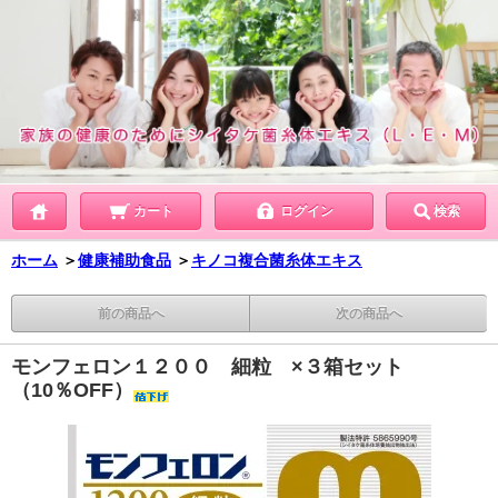
カート
ログイン
検索
ホーム
＞
健康補助食品
＞
キノコ複合菌糸体エキス
前の商品へ
次の商品へ
モンフェロン１２００ 細粒 ×３箱セット
（10％OFF）