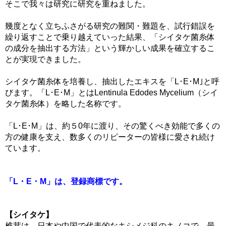
そこで我々は研究に研究を重ねました。
幾度となく立ちふさがる研究の難関・難題を、試行錯誤を
繰り返すことで乗り越えていった結果、「シイタケ菌糸体
の成分を抽出する方法」という輝かしい成果を確立するこ
とが実現できました。
シイタケ菌糸体を培養し、抽出したエキスを「L･E･M｣と呼
びます。「L･E･M」とはLentinula Edodes Mycelium（シイ
タケ菌糸体）を略した名称です。
「L･E･M」は、約５0年に渡り、その驚くべき効能で多くの
方の健康を支え、数多くのリピーターの皆様に愛され続け
ています。
「L・E・M」は、登録商標です。
【シイタケ】
椎茸は、日本や中国で代表的なキシメジ科のキノコで、最