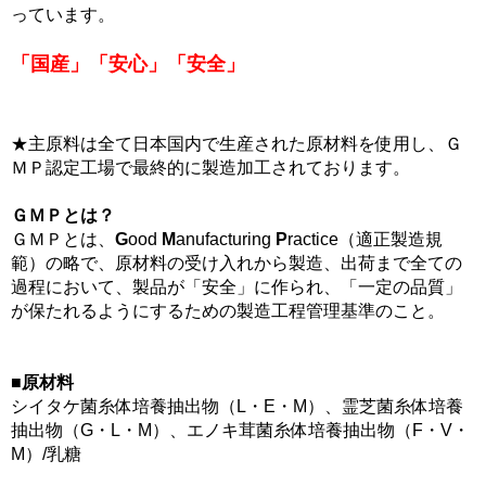
っています。
「国産」「安心」「安全」
★主原料は全て日本国内で生産された原材料を使用し、Ｇ
ＭＰ認定工場で最終的に製造加工されております。
ＧＭＰとは？
ＧＭＰとは、
G
ood
M
anufacturing
P
ractice（適正製造規
範）の略で、原材料の受け入れから製造、出荷まで全ての
過程において、製品が「安全」に作られ、「一定の品質」
が保たれるようにするための製造工程管理基準のこと。
■原材料
シイタケ菌糸体培養抽出物（L・E・M）、霊芝菌糸体培養
抽出物（G・L・M）、エノキ茸菌糸体培養抽出物（F・V・
M）/乳糖