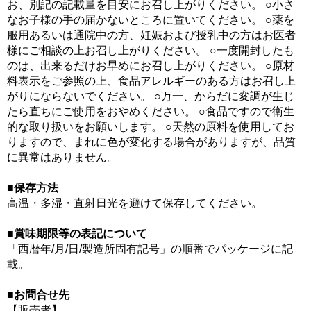
お、別記の記載量を目安にお召し上がりください。 ○小さ
なお子様の手の届かないところに置いてください。 ○薬を
服用あるいは通院中の方、妊娠および授乳中の方はお医者
様にご相談の上お召し上がりください。 ○一度開封したも
のは、出来るだけお早めにお召し上がりください。 ○原材
料表示をご参照の上、食品アレルギーのある方はお召し上
がりにならないでください。 ○万一、からだに変調が生じ
たら直ちにご使用をおやめください。 ○食品ですので衛生
的な取り扱いをお願いします。 ○天然の原料を使用してお
りますので、まれに色が変化する場合がありますが、品質
に異常はありません。
■保存方法
高温・多湿・直射日光を避けて保存してください。
■賞味期限等の表記について
「西暦年/月/日/製造所固有記号」の順番でパッケージに記
載。
■お問合せ先
【販売者】