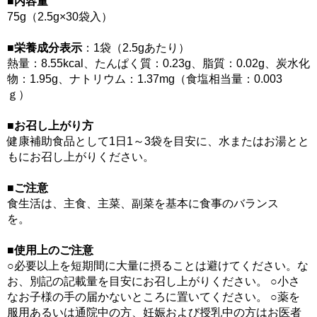
■内容量
75g（2.5g×30袋入）
■栄養成分表示
：1袋（2.5gあたり）
熱量：8.55kcal、たんぱく質：0.23g、脂質：0.02g、炭水化
物：1.95g、ナトリウム：1.37mg（食塩相当量：0.003
ｇ）
■お召し上がり方
健康補助食品として1日1～3袋を目安に、水またはお湯とと
もにお召し上がりください。
■ご注意
食生活は、主食、主菜、副菜を基本に食事のバランス
を。
■使用上のご注意
○必要以上を短期間に大量に摂ることは避けてください。な
お、別記の記載量を目安にお召し上がりください。 ○小さ
なお子様の手の届かないところに置いてください。 ○薬を
服用あるいは通院中の方、妊娠および授乳中の方はお医者