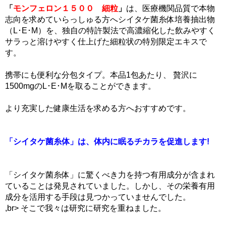
「
モンフェロン１５００ 細粒
」
は、医療機関品質で本物
志向を求めていらっしゅる方へシイタケ菌糸体培養抽出物
（L･E･M）を、独自の特許製法で高濃縮化した飲みやすく
サラっと溶けやすく仕上げた細粒状の特別限定エキスで
す。
携帯にも便利な分包タイプ。本品1包あたり、 贅沢に
1500mgのL･E･Mを取ることができます。
より充実した健康生活を求める方へおすすめです。
「シイタケ菌糸体」は、体内に眠るチカラを促進します!
「シイタケ菌糸体」に驚くべき力を持つ有用成分が含まれ
ていることは発見されていました。しかし、その栄養有用
成分を活用する手段は見つかっていませんでした。
,br> そこで我々は研究に研究を重ねました。