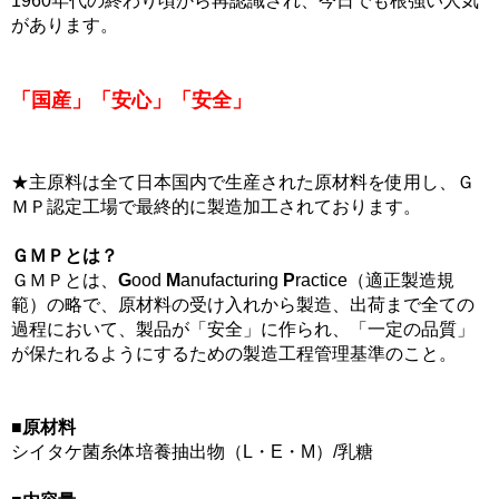
1960年代の終わり頃から再認識され、今日でも根強い人気
があります。
「国産」「安心」「安全」
★主原料は全て日本国内で生産された原材料を使用し、Ｇ
ＭＰ認定工場で最終的に製造加工されております。
ＧＭＰとは？
ＧＭＰとは、
G
ood
M
anufacturing
P
ractice（適正製造規
範）の略で、原材料の受け入れから製造、出荷まで全ての
過程において、製品が「安全」に作られ、「一定の品質」
が保たれるようにするための製造工程管理基準のこと。
■原材料
シイタケ菌糸体培養抽出物（L・E・M）/乳糖