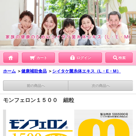
カート
ログイン
検索
ホーム
＞
健康補助食品
＞
シイタケ菌糸体エキス（L・E・M）
前の商品へ
次の商品へ
モンフェロン１５００ 細粒