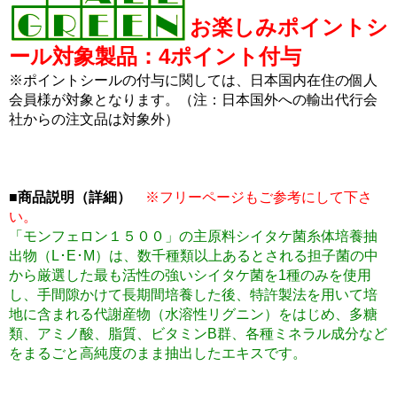
お楽しみポイントシ
ール対象製品：4ポイント付与
※ポイントシールの付与に関しては、日本国内在住の個人
会員様が対象となります。（注：日本国外への輸出代行会
社からの注文品は対象外）
■商品説明（詳細）
※フリーページもご参考にして下さ
い。
「モンフェロン１５００」の主原料シイタケ菌糸体培養抽
出物（L･E･M）は、数千種類以上あるとされる担子菌の中
から厳選した最も活性の強いシイタケ菌を1種のみを使用
し、手間隙かけて長期間培養した後、特許製法を用いて培
地に含まれる代謝産物（水溶性リグニン）をはじめ、多糖
類、アミノ酸、脂質、ビタミンB群、各種ミネラル成分など
をまるごと高純度のまま抽出したエキスです。