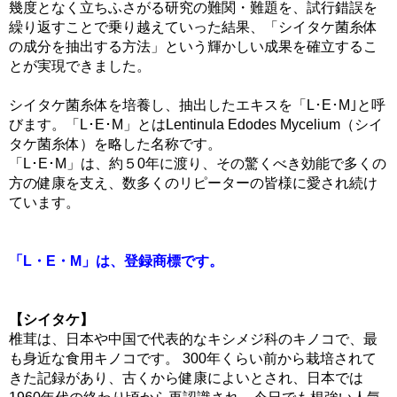
幾度となく立ちふさがる研究の難関・難題を、試行錯誤を
繰り返すことで乗り越えていった結果、「シイタケ菌糸体
の成分を抽出する方法」という輝かしい成果を確立するこ
とが実現できました。
シイタケ菌糸体を培養し、抽出したエキスを「L･E･M｣と呼
びます。「L･E･M」とはLentinula Edodes Mycelium（シイ
タケ菌糸体）を略した名称です。
「L･E･M」は、約５0年に渡り、その驚くべき効能で多くの
方の健康を支え、数多くのリピーターの皆様に愛され続け
ています。
「L・E・M」は、登録商標です。
【シイタケ】
椎茸は、日本や中国で代表的なキシメジ科のキノコで、最
も身近な食用キノコです。 300年くらい前から栽培されて
きた記録があり、古くから健康によいとされ、日本では