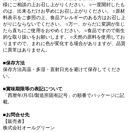
様にご相談の上お召し上がりください。 ○一度開封したも
のは、出来るだけお早めにお召し上がりください。 ○原材
料表示をご参照の上、食品アレルギーのある方はお召し上
がりにならないでください。 ○万一、からだに変調が生じ
たら直ちにご使用をおやめください。 ○食品ですので衛生
的な取り扱いをお願いします。 ○天然の原料を使用してお
りますので、まれに色が変化する場合がありますが、品質
に異常はありません。
■保存方法
保存方法高温・多湿・直射日光を避けて保存してくださ
い。
■賞味期限等の表記について
「西暦年/月/日/製造所固有記号」の順番でパッケージに記
載。
■お問合せ先
【販売者】
株式会社オールグリーン