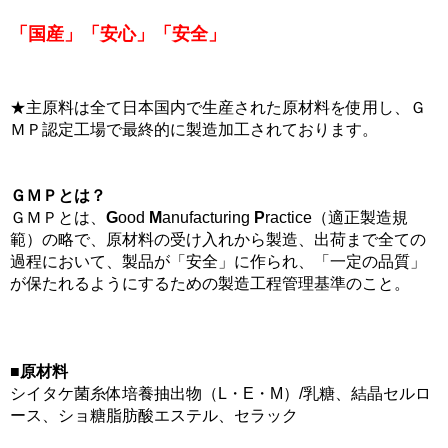
「国産」「安心」「安全」
★主原料は全て日本国内で生産された原材料を使用し、Ｇ
ＭＰ認定工場で最終的に製造加工されております。
ＧＭＰとは？
ＧＭＰとは、
G
ood
M
anufacturing
P
ractice（適正製造規
範）の略で、原材料の受け入れから製造、出荷まで全ての
過程において、製品が「安全」に作られ、「一定の品質」
が保たれるようにするための製造工程管理基準のこと。
■原材料
シイタケ菌糸体培養抽出物（L・E・M）/乳糖、結晶セルロ
ース、ショ糖脂肪酸エステル、セラック