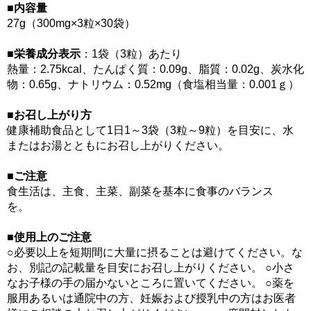
■内容量
27g（300mg×3粒×30袋）
■栄養成分表示
：1袋（3粒）あたり
熱量：2.75kcal、たんぱく質：0.09g、脂質：0.02g、炭水化
物：0.65g、ナトリウム：0.52mg（食塩相当量：0.001ｇ）
■お召し上がり方
健康補助食品として1日1～3袋（3粒～9粒）を目安に、水
またはお湯とともにお召し上がりください。
■ご注意
食生活は、主食、主菜、副菜を基本に食事のバランス
を。
■使用上のご注意
○必要以上を短期間に大量に摂ることは避けてください。な
お、別記の記載量を目安にお召し上がりください。 ○小さ
なお子様の手の届かないところに置いてください。 ○薬を
服用あるいは通院中の方、妊娠および授乳中の方はお医者