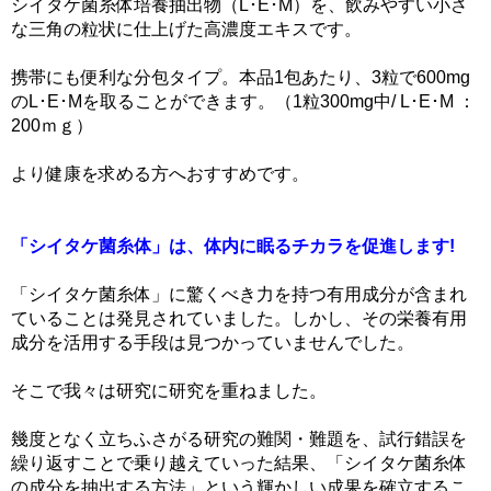
シイタケ菌糸体培養抽出物（L･E･M）を、飲みやすい小さ
な三角の粒状に仕上げた高濃度エキスです。
携帯にも便利な分包タイプ。本品1包あたり、3粒で600mg
のL･E･Mを取ることができます。（1粒300mg中/ L･E･M ：
200ｍｇ）
より健康を求める方へおすすめです。
「シイタケ菌糸体」は、体内に眠るチカラを促進します!
「シイタケ菌糸体」に驚くべき力を持つ有用成分が含まれ
ていることは発見されていました。しかし、その栄養有用
成分を活用する手段は見つかっていませんでした。
そこで我々は研究に研究を重ねました。
幾度となく立ちふさがる研究の難関・難題を、試行錯誤を
繰り返すことで乗り越えていった結果、「シイタケ菌糸体
の成分を抽出する方法」という輝かしい成果を確立するこ