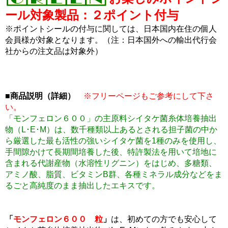
ール対象製品：２ポイント付与
※ポイントシールの付与に関しては、日本国内在住の個人
会員様が対象となります。（注：日本国外への輸出代行会
社からの注文品は対象外）
■商品説明（詳細）
※フリーページもご参考にして下さ
い。
「モンフェロン６００」の主原料シイタケ菌糸体培養抽出
物（L･E･M）は、数千種類以上あるとされる担子菌の中か
ら厳選した最も活性の強いシイタケ菌を1種のみを使用し、
手間隙かけて長期間培養した後、特許製法を用いて培地に
含まれる代謝産物（水溶性リグニン）をはじめ、多糖類、
アミノ酸、脂質、ビタミンB群、各種ミネラル成分などをま
るごと高純度のまま抽出したエキスです。
「
モンフェロン６００ 粒
」
は、初めての方でも安心して