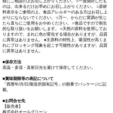
様にご相談の上お召し上がりください。 ○一度開封したも
のは、出来るだけお早めにお召し上がりください。 ○原材
料表示をご参照の上、食品アレルギーのある方はお召し上
がりにならないでください。 ○万一、からだに変調が生じ
たら直ちにご使用をおやめください。 ○食品ですので衛生
的な取り扱いをお願いします。 ○天然の原料を使用してお
りますので、まれに色が変化する場合がありますが、品質
に異常はありません。 ●主原料の特性上、吸湿性が高くま
れにブロッキング現象を起こす可能性がありますが、品質
に異常はありません。
■保存方法
高温・多湿・直射日光を避けて保存してください。
■賞味期限等の表記について
「西暦年/月/日/製造所固有記号」の順番でパッケージに記
載。
■お問合せ先
【販売者】
株式会社オールグリーン