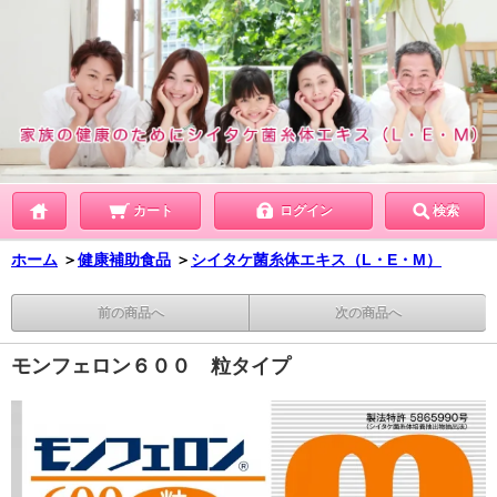
カート
ログイン
検索
ホーム
＞
健康補助食品
＞
シイタケ菌糸体エキス（L・E・M）
前の商品へ
次の商品へ
モンフェロン６００ 粒タイプ