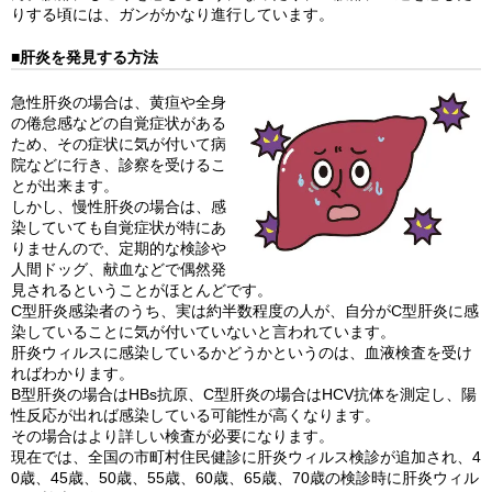
りする頃には、ガンがかなり進行しています。
■肝炎を発見する方法
急性肝炎の場合は、黄疸や全身
の倦怠感などの自覚症状がある
ため、その症状に気が付いて病
院などに行き、診察を受けるこ
とが出来ます。
しかし、慢性肝炎の場合は、感
染していても自覚症状が特にあ
りませんので、定期的な検診や
人間ドッグ、献血などで偶然発
見されるということがほとんどです。
C型肝炎感染者のうち、実は約半数程度の人が、自分がC型肝炎に感
染していることに気が付いていないと言われています。
肝炎ウィルスに感染しているかどうかというのは、血液検査を受け
ればわかります。
B型肝炎の場合はHBs抗原、C型肝炎の場合はHCV抗体を測定し、陽
性反応が出れば感染している可能性が高くなります。
その場合はより詳しい検査が必要になります。
現在では、全国の市町村住民健診に肝炎ウィルス検診が追加され、4
0歳、45歳、50歳、55歳、60歳、65歳、70歳の検診時に肝炎ウィル