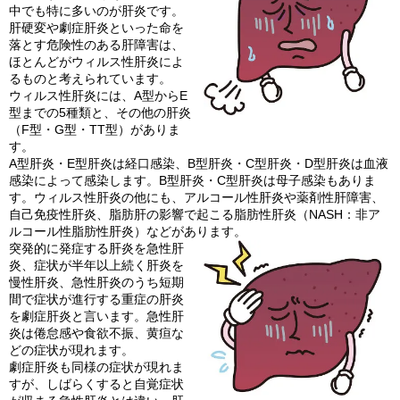
中でも特に多いのが肝炎です。
肝硬変や劇症肝炎といった命を
落とす危険性のある肝障害は、
ほとんどがウィルス性肝炎によ
るものと考えられています。
ウィルス性肝炎には、A型からE
型までの5種類と、その他の肝炎
（F型・G型・TT型）がありま
す。
A型肝炎・E型肝炎は経口感染、B型肝炎・C型肝炎・D型肝炎は血液
感染によって感染します。B型肝炎・C型肝炎は母子感染もありま
す。ウィルス性肝炎の他にも、アルコール性肝炎や薬剤性肝障害、
自己免疫性肝炎、脂肪肝の影響で起こる脂肪性肝炎（NASH：非ア
ルコール性脂肪性肝炎）などがあります。
突発的に発症する肝炎を急性肝
炎、症状が半年以上続く肝炎を
慢性肝炎、急性肝炎のうち短期
間で症状が進行する重症の肝炎
を劇症肝炎と言います。急性肝
炎は倦怠感や食欲不振、黄疸な
どの症状が現れます。
劇症肝炎も同様の症状が現れま
すが、しばらくすると自覚症状