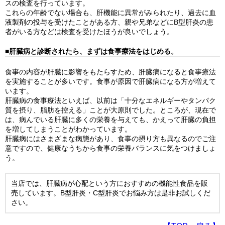
スの検査を行っています。
これらの年齢でない場合も、肝機能に異常がみられたり、過去に血
液製剤の投与を受けたことがある方、親や兄弟などにB型肝炎の患
者がいる方などは検査を受けたほうが良いでしょう。
■肝臓病と診断されたら、まずは食事療法をはじめる。
食事の内容が肝臓に影響をもたらすため、肝臓病になると食事療法
を実施することが多いです。食事が原因で肝臓病になる方が増えて
います。
肝臓病の食事療法といえば、以前は「十分なエネルギーやタンパク
質を摂り、脂肪を控える」ことが大原則でした。ところが、現在で
は、病んでいる肝臓に多くの栄養を与えても、かえって肝臓の負担
を増してしまうことがわかっています。
肝臓病にはさまざまな病態があり、食事の摂り方も異なるのでご注
意ですので、健康なうちから食事の栄養バランスに気をつけましょ
う。
当店では、肝臓病が心配という方におすすめの機能性食品を販
売しています。B型肝炎・C型肝炎でお悩み方は是非お試しくだ
さい。