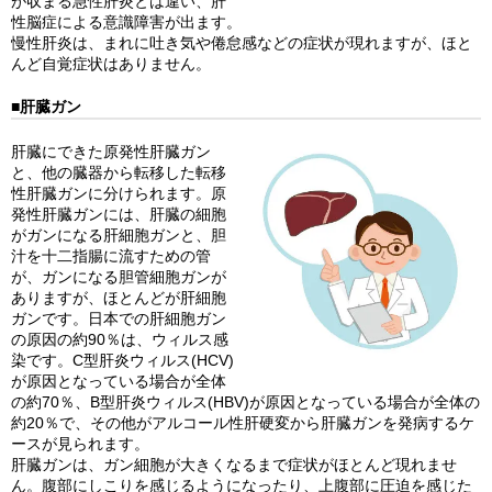
が収まる急性肝炎とは違い、肝
性脳症による意識障害が出ます。
慢性肝炎は、まれに吐き気や倦怠感などの症状が現れますが、ほと
んど自覚症状はありません。
■肝臓ガン
肝臓にできた原発性肝臓ガン
と、他の臓器から転移した転移
性肝臓ガンに分けられます。原
発性肝臓ガンには、肝臓の細胞
がガンになる肝細胞ガンと、胆
汁を十二指腸に流すための管
が、ガンになる胆管細胞ガンが
ありますが、ほとんどが肝細胞
ガンです。日本での肝細胞ガン
の原因の約90％は、ウィルス感
染です。C型肝炎ウィルス(HCV)
が原因となっている場合が全体
の約70％、B型肝炎ウィルス(HBV)が原因となっている場合が全体の
約20％で、その他がアルコール性肝硬変から肝臓ガンを発病するケ
ースが見られます。
肝臓ガンは、ガン細胞が大きくなるまで症状がほとんど現れませ
ん。腹部にしこりを感じるようになったり、上腹部に圧迫を感じた